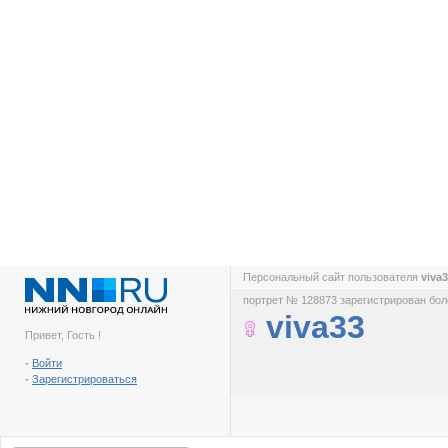
Персональный сайт пользователя
viva
портрет № 128873 зарегистрирован боле
viva33
Привет, Гость !
-
Войти
-
Зарегистрироваться