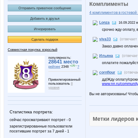
Комплименты
Отправить приватное сообщение
4 комплиментов в гостевой 
Добавить в друзья
Lonza
16.09.2022 в
Игнорировать
срочно жду оплату,
viva33
(отвечает
Сделать подарок
Заказ давно оплаче
Совместная покупка: взрослый
Ильяна
(отвечае
популярность:
28641 место
оплатите пожалуйст
+170 ↑
рейтинг
2348
?
cornflour
(отвеча
дд!Жду оплату!срок
Привилегированный
пользователь
8
www.nn.ru/community/
уровня
Вы не авторизованы! Чтоб
Статистика портрета:
Метки лидеров
сейчас просматривают портрет - 0
зарегистрированные пользователи
посетившие портрет за 7 дней - 1