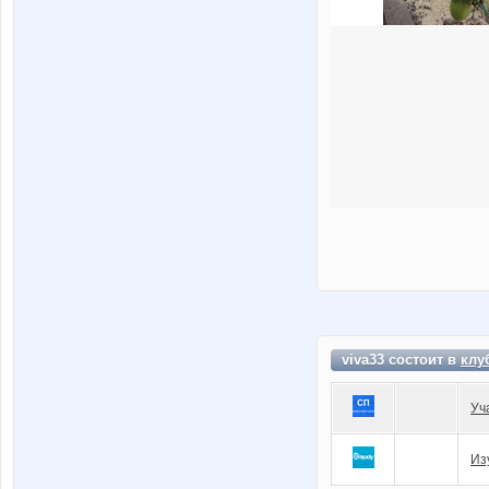
viva33 состоит в
клу
Уч
Из